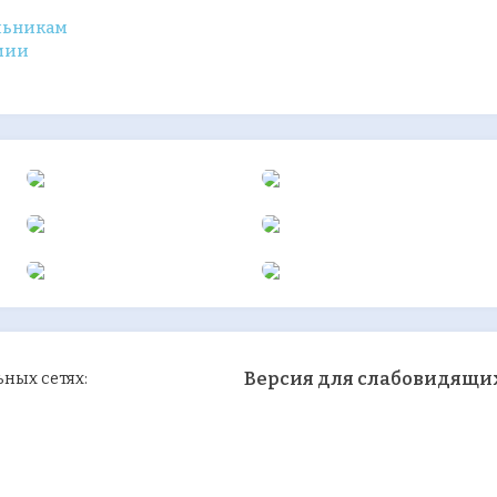
льникам
мии
Версия для слабовидящи
ных сетях: