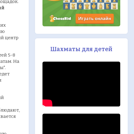
лощадок.
ый
ких
ию
ий центр
Шахматы для детей
тей 5-8
атам. На
ы".
едет
и
ый
блюдают,
ивается
ную