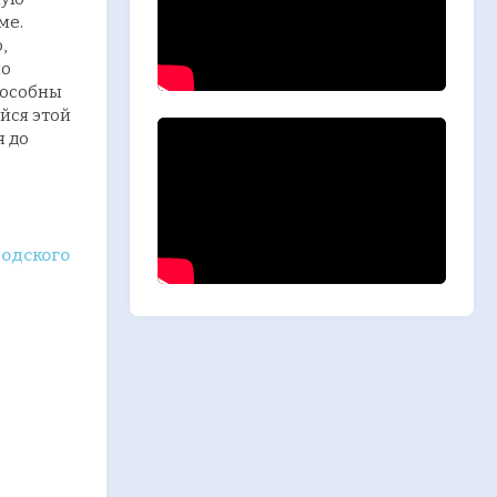
ме.
,
но
пособны
йся этой
я до
родского