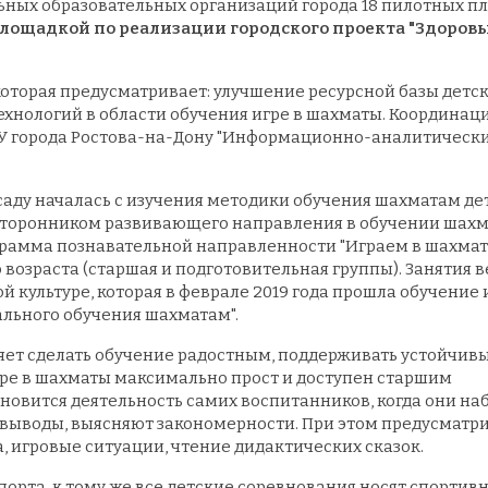
ьных образовательных организаций города 18 пилотных п
лощадкой по реализации городского проекта "Здоров
которая предусматривает: улучшение ресурсной базы детс
хнологий в области обучения игре в шахматы. Координац
МКУ города Ростова-на-Дону "Информационно-аналитическ
аду началась с изучения методики обучения шахматам де
ся сторонником развивающего направления в обучении шахм
грамма познавательной направленности "Играем в шахмат
 возраста (старшая и подготовительная группы). Занятия в
 культуре, которая в феврале 2019 года прошла обучение 
льного обучения шахматам".
яет сделать обучение радостным, поддерживать устойчив
гре в шахматы максимально прост и доступен старшим
овится деятельность самих воспитанников, когда они на
 выводы, выясняют закономерности. При этом предусматр
 игровые ситуации, чтение дидактических сказок.
рта, к тому же все детские соревнования носят спортив