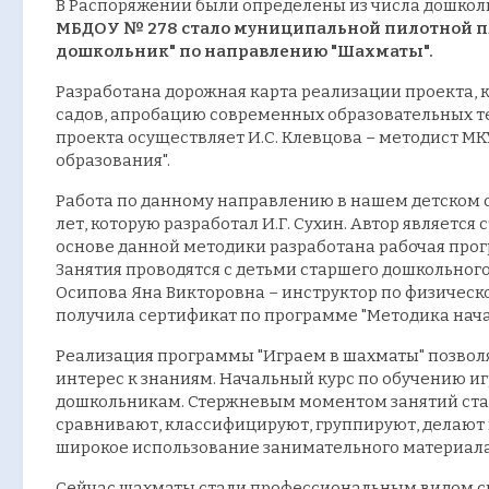
В Распоряжении были определены из числа дошкол
МБДОУ № 278 стало муниципальной пилотной п
дошкольник" по направлению "Шахматы".
Разработана дорожная карта реализации проекта, 
садов, апробацию современных образовательных те
проекта осуществляет И.С. Клевцова – методист 
образования".
Работа по данному направлению в нашем детском с
лет, которую разработал И.Г. Сухин. Автор являет
основе данной методики разработана рабочая про
Занятия проводятся с детьми старшего дошкольного
Осипова Яна Викторовна – инструктор по физической
получила сертификат по программе "Методика нача
Реализация программы "Играем в шахматы" позвол
интерес к знаниям. Начальный курс по обучению и
дошкольникам. Стержневым моментом занятий стан
сравнивают, классифицируют, группируют, делают
широкое использование занимательного материала,
Сейчас шахматы стали профессиональным видом спо