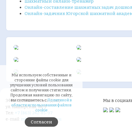
Шахматный онлайн-тренажер
Онлайн-составление шахматных задач дошко
Онлайн-задачник Югорской шахматной акаде
Мы используем собственные и
сторонние файлы cookie для
улучшения условий пользования
сайтом и получения статистики.
Продолжая навигацию по сайту,
вы соглашаетесь с
Политикой в
344091, г. Ростов-на-Дону
Мы в социаль
области использования файлов
ул. Каширская, 18/3
cookie
Тел:
+7 (863) 242-85-97
e-mail:
mbdou278@mail.ru
Согласен